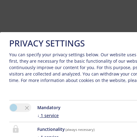
PRIVACY SETTINGS
You can specify your privacy settings below.
Our website uses 
first, they are necessary for the basic functionality of our web
continuously improve our content for you. For this purpose, 
visitors are collected and analyzed. You can withdraw your con
time. For more information about cookies on the website, plea
By
Impresszum
|
Privacy Policy
|
Elállás az utazási
Mandatory
easybooking
biztosítási szerződéstől
2026
↓
1
service
Functionality
(always necessary)