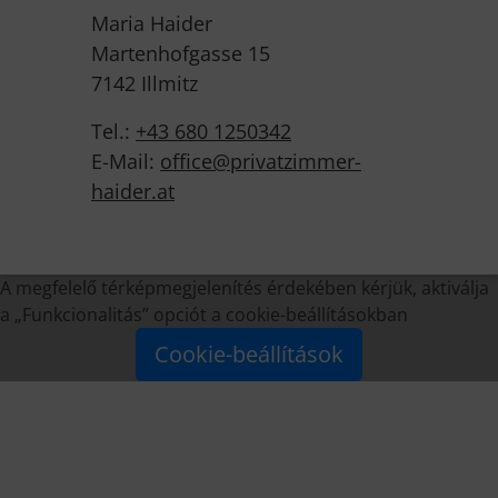
Maria Haider
Martenhofgasse 15
7142 Illmitz
Tel.:
+43 680 1250342
E-Mail:
office@privatzimmer-
haider.at
A megfelelő térképmegjelenítés érdekében kérjük, aktiválja
a „Funkcionalitás” opciót a cookie-beállításokban
Cookie-beállítások